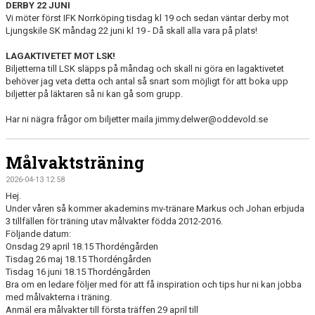
DERBY 22 JUNI
Vi möter först IFK Norrköping tisdag kl 19 och sedan väntar derby mot
Ljungskile SK måndag 22 juni kl 19 - Då skall alla vara på plats!
LAGAKTIVETET MOT LSK!
Biljetterna till LSK släpps på måndag och skall ni göra en lagaktivetet
behöver jag veta detta och antal så snart som möjligt för att boka upp
biljetter på läktaren så ni kan gå som grupp.
Har ni nägra frågor om biljetter maila jimmy.delwer@oddevold.se
Målvaktsträning
2026-04-13 12:58
Hej.
Under våren så kommer akademins mv-tränare Markus och Johan erbjuda
3 tillfällen för träning utav målvakter födda 2012-2016.
Följande datum:
Onsdag 29 april 18.15 Thordéngården
Tisdag 26 maj 18.15 Thordéngården
Tisdag 16 juni 18.15 Thordéngården
Bra om en ledare följer med för att få inspiration och tips hur ni kan jobba
med målvakterna i träning.
Anmäl era målvakter till första träffen 29 april till