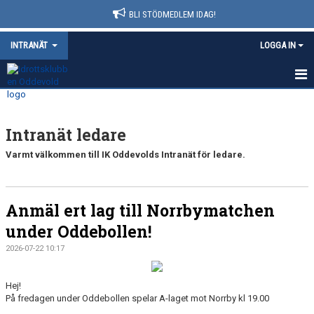
BLI STÖDMEDLEM IDAG!
INTRANÄT
LOGGA IN
HEM
Intranät ledare
NYHETER
Varmt välkommen till IK Oddevolds Intranät för ledare.
KALENDER
VÅRA LEDARE
Anmäl ert lag till Norrbymatchen
BOKNINGAR
under Oddebollen!
2026-07-22 10:17
DOKUMENT
Hej!
På fredagen under Oddebollen spelar A-laget mot Norrby kl 19.00