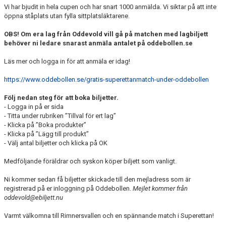
Vi har bjudit in hela cupen och har snart 1000 anmälda. Vi siktar på att inte
öppna ståplats utan fylla sittplatsläktarene.
OBS! Om era lag från Oddevold vill gå på matchen med lagbiljett
behöver ni ledare snarast anmäla antalet på oddebollen.se
Läs mer och logga in för att anmäla er idag!
https://www.oddebollen.se/gratis-superettanmatch-under-oddebollen
Följ nedan steg för att boka biljetter.
- Logga in på er sida
- Titta under rubriken ”Tillval för ert lag”
- Klicka på ”Boka produkter”
- Klicka på ”Lägg till produkt”
- Välj antal biljetter och klicka på OK
Medföljande föräldrar och syskon köper biljett som vanligt.
Ni kommer sedan få biljetter skickade till den mejladress som är
registrerad på er inloggning på Oddebollen.
Mejlet kommer från
oddevold@ebiljett.nu
Varmt välkomna till Rimnersvallen och en spännande match i Superettan!