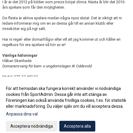
I år är det 2012 på bilden som precis börjat döma. Nästa år blir det 2013-
års spelare som får den möjligheten.
De flesta är aktiva spelare medan några nyss slutat. Det är viktigt att ni
ledare informerar mig om en av dessa går till en annan klubb eller
missköter sig på ngt sätt.
Har ni regel- eller domarfrågor eller vill att jag kommer ut och håller en
regelkurs för era spelare så hör av er!
Vänliga hälsningar
Håkan Skenhede
Domaransvarig för barn- o ungdomslagen IK Oddevold
Mobil: 072-37 499 20
Mail: hakan.skenhede@gmail.se
För att hemsidan ska fungera korrekt använder vi nödvändiga
cookies från SportAdmin. Dessa går inte att stänga av.
Fler nyheter >>
Föreningen kan också använda frivilliga cookies, t.ex. för statistik
eller marknadsföring. Du väljer själv om du vill acceptera dessa.
Anpassa dina val
Cookie-inställningar
Gå till Webbversion
Acceptera nödvändiga
Acceptera alla