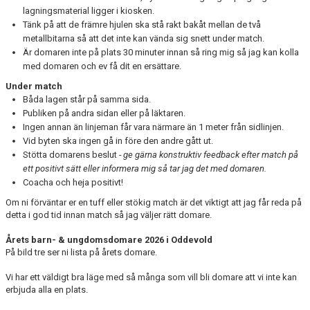
lagningsmaterial ligger i kiosken.
Tänk på att de främre hjulen ska stå rakt bakåt mellan de två
metallbitarna så att det inte kan vända sig snett under match.
Är domaren inte på plats 30 minuter innan så ring mig så jag kan kolla
med domaren och ev få dit en ersättare.
Under match
Båda lagen står på samma sida.
Publiken på andra sidan eller på läktaren.
Ingen annan än linjeman får vara närmare än 1 meter från sidlinjen.
Vid byten ska ingen gå in före den andre gått ut.
Stötta domarens beslut
- ge gärna konstruktiv feedback efter match på
ett positivt sätt eller informera mig så tar jag det med domaren.
Coacha och heja positivt!
Om ni förväntar er en tuff eller stökig match är det viktigt att jag får reda på
detta i god tid innan match så jag väljer rätt domare.
Årets barn- & ungdomsdomare 2026 i Oddevold
På bild tre ser ni lista på årets domare.
Vi har ett väldigt bra läge med så många som vill bli domare att vi inte kan
erbjuda alla en plats.