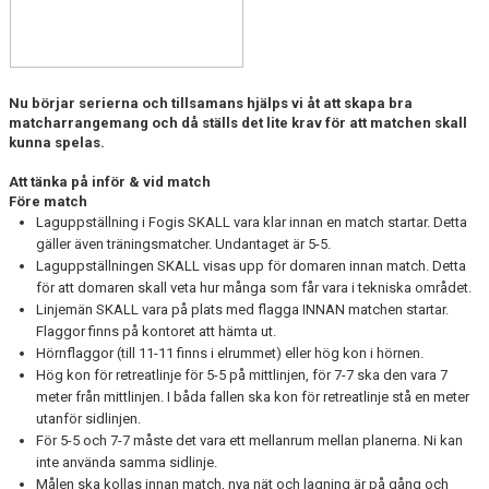
Nu börjar serierna och tillsamans hjälps vi åt att skapa bra
matcharrangemang och då ställs det lite krav för att matchen skall
kunna spelas.
Att tänka på inför & vid match
Före match
Laguppställning i Fogis SKALL vara klar innan en match startar. Detta
gäller även träningsmatcher. Undantaget är 5-5.
Laguppställningen SKALL visas upp för domaren innan match. Detta
för att domaren skall veta hur många som får vara i tekniska området.
Linjemän SKALL vara på plats med flagga INNAN matchen startar.
Flaggor finns på kontoret att hämta ut.
Hörnflaggor (till 11-11 finns i elrummet) eller hög kon i hörnen.
Hög kon för retreatlinje för 5-5 på mittlinjen, för 7-7 ska den vara 7
meter från mittlinjen. I båda fallen ska kon för retreatlinje stå en meter
utanför sidlinjen.
För 5-5 och 7-7 måste det vara ett mellanrum mellan planerna. Ni kan
inte använda samma sidlinje.
Målen ska kollas innan match, nya nät och lagning är på gång och