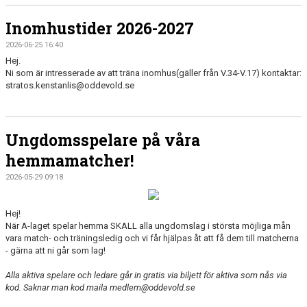
Inomhustider 2026-2027
2026-06-25 16:40
Hej.
Ni som är intresserade av att träna inomhus(gäller från V.34-V.17) kontaktar:
stratos.kenstanlis@oddevold.se
Ungdomsspelare på våra
hemmamatcher!
2026-05-29 09:18
Hej!
När A-laget spelar hemma SKALL alla ungdomslag i största möjliga mån
vara match- och träningsledig och vi får hjälpas åt att få dem till matcherna
- gärna att ni går som lag!
Alla aktiva spelare och ledare går in gratis via biljett för aktiva som nås via
kod. Saknar man kod maila medlem@oddevold.se