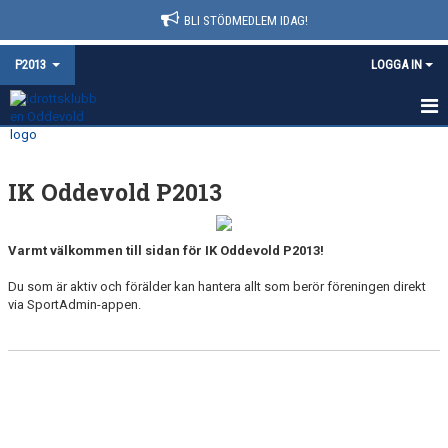
BLI STÖDMEDLEM IDAG!
P2013
LOGGA IN
HEM
IK Oddevold P2013
NYHETER
KALENDER
Varmt välkommen till sidan för IK Oddevold P2013!
MATCHER
Du som är aktiv och förälder kan hantera allt som berör föreningen direkt
via SportAdmin-appen.
TRUPPEN
BILDGALLERI
DOKUMENT
KONTAKT