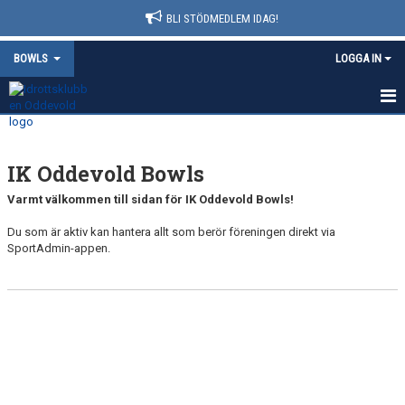
BLI STÖDMEDLEM IDAG!
BOWLS
LOGGA IN
HEM
IK Oddevold Bowls
NYHETER
Varmt välkommen till sidan för IK Oddevold Bowls!
KALENDER
Du som är aktiv kan hantera allt som berör föreningen direkt via
SportAdmin-appen.
MATCHER
TRUPPEN
BILDGALLERI
DOKUMENT
KONTAKT