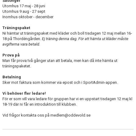
Säsonger
Utomhus 17 maj - 28 juni
Utomhus 9 aug - 27 sept
Inomhus oktober - december
Träningspaket
Ni hämtar ut träningspaket med kläder och boll tisdagen 12 maj mellan 16-
18 på Thordéngården.
Ej träning denna dag. För att hämta ut kläder måste
avgifterna vara betald.
Prova på
Man får prova två gånger utan att betala, men kan då inte hämta ut
träningspaketet.
Betalning
Sker mot faktura som kommer via epost och i SportAdmin-appen.
Vi behöver fler ledare!
För er som vill vara ledare för gruppen har vi en uppstart tisdagen 12 maj kl
18-19 där ni får en introduktion till klubben.
Vid frågor kontakta oss på medlem@oddevold.se