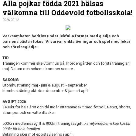
Alla pojkar födda 2021 hälsas
välkomna till Oddevold fotbollsskola!
2026-02-12
Verksamheten bedrivs under lekfulla former med glädje och
barnens bästa i fokus. Vi varvar enkla övningar och spel med lekar
och rörelseglädje.
TID
Träningen kommer ske utomhus på Thordéngården och första träning är i
maj. Datum och schema kommer senare.
SÄSONG
Utomhusträning maj - juni & augusti - september
Inomhusträning oktober-december & januari-april
AVGIFT 2026
1400kr för hela året och då ingår ett träningskit med fotboll, t-shirt, shorts,
strumpor och en vattenflaska.
500kr i medlemsavgift & 900kr i träningsavgift.
Familjemedlemskap kostar
900kr för hela familjen
Betalning sker mot epostavisering i april.