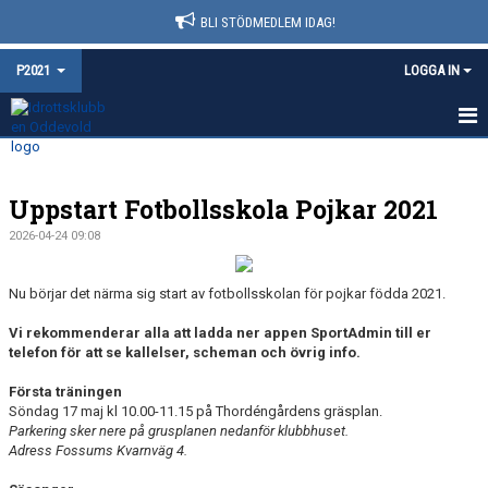
BLI STÖDMEDLEM IDAG!
P2021
LOGGA IN
HEM
Uppstart Fotbollsskola Pojkar 2021
NYHETER
2026-04-24 09:08
KALENDER
Nu börjar det närma sig start av fotbollsskolan för pojkar födda 2021.
MATCHER
Vi rekommenderar alla att ladda ner appen SportAdmin till er
TRUPPEN
telefon för att se kallelser, scheman och övrig info.
Första träningen
BILDGALLERI
Söndag 17 maj kl 10.00-11.15 på Thordéngårdens gräsplan.
Parkering sker nere på grusplanen nedanför klubbhuset.
DOKUMENT
Adress Fossums Kvarnväg 4.
KONTAKT