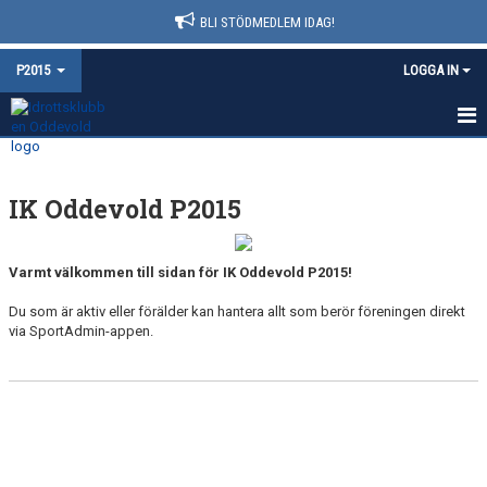
BLI STÖDMEDLEM IDAG!
P2015
LOGGA IN
HEM
IK Oddevold P2015
NYHETER
KALENDER
Varmt välkommen till sidan för IK Oddevold P2015!
MATCHER
Du som är aktiv eller förälder kan hantera allt som berör föreningen direkt
via SportAdmin-appen.
TRUPPEN
BILDGALLERI
DOKUMENT
KONTAKT