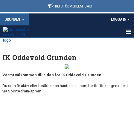
BLI STÖDMEDLEM IDAG!
GRUNDEN
LOGGA IN
HEM
IK Oddevold Grunden
NYHETER
KALENDER
Varmt välkommen till sidan för IK Oddevold Grunden!
MATCHER
Du som är aktiv eller förälder kan hantera allt som berör föreningen direkt
via SportAdmin-appen.
TRUPPEN
BILDGALLERI
DOKUMENT
KONTAKT