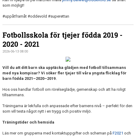
som möjligt!
#uppåtframåt #oddevold #superettan
Fotbollsskola för tjejer födda 2019 -
2020 - 2021
2026-06-13 08:00
Vill du att ditt barn ska upptäcka glädjen med fotboll tillsammans
med nya kompisar? Vi söker fler tjejer till våra yngsta flicklag för
barn födda 2021–2020–2019.
Hos oss handlar fotboll om rörelseglädje, gemenskap och att ha roligt
tillsammans.
Träningarna är lekfulla och anpassade efter barnens nivå – perfekt för den
som vill testa något nytt i en trygg och positiv miljö.
Träningstider och hemsida
Läs mer om grupperna med kontaktuppgifter och scheman på
F2021
och