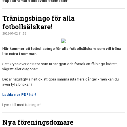
#uppåtframåt
#oddevold
#semester
Träningsbingo för alla
fotbollsälskare!
2026-07-02 11:56
Här kommer ett fotbollsbingo för alla fotbollsälskare som vill träna
lite extra i sommar.
Sätt kryss över de rutor som ni har gjort och försök att få bingo lodrätt,
vågrätt eller diagonalt.
Det är naturligtvis helt ok att göra samma ruta flera gånger - men kan du
även fylla brickan?
Ladda ner PDF här!
Lycka till med träningen!
Nya föreningsdomare