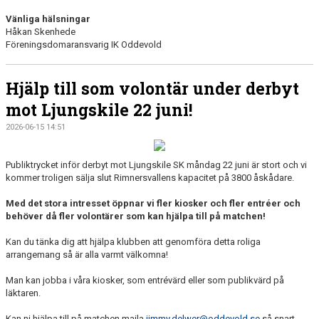
Vänliga hälsningar
Håkan Skenhede
Föreningsdomaransvarig IK Oddevold
Hjälp till som volontär under derbyt
mot Ljungskile 22 juni!
2026-06-15 14:51
Publiktrycket inför derbyt mot Ljungskile SK måndag 22 juni är stort och vi
kommer troligen sälja slut Rimnersvallens kapacitet på 3800 åskådare.
Med det stora intresset öppnar vi fler kiosker och fler entréer och
behöver då fler volontärer som kan hjälpa till på matchen!
Kan du tänka dig att hjälpa klubben att genomföra detta roliga
arrangemang så är alla varmt välkomna!
Man kan jobba i våra kiosker, som entrévärd eller som publikvärd på
läktaren.
Kan ni hjälpa till på matchen maila
jimmy.delwer@oddevold.se
så snart