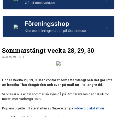
Gå till oddevold.se
Föreningsshop
→
Köp era träningskläder på Stadium.se
Sommarstängt vecka 28, 29, 30
2026-07-03 14:16
Under vecka 28, 29, 30 har kontoret semesterstängt och det går inte
att besöka Thordéngården och svar på mail tar lite längre tid.
Vi önskar alla en fin sommar så syns på på Rimnersvallen den 18 juli för
match mot Varbergs BoIS.
Köp era biljetter till återstarten av Superettan på
oddevold.ebiljett.nu