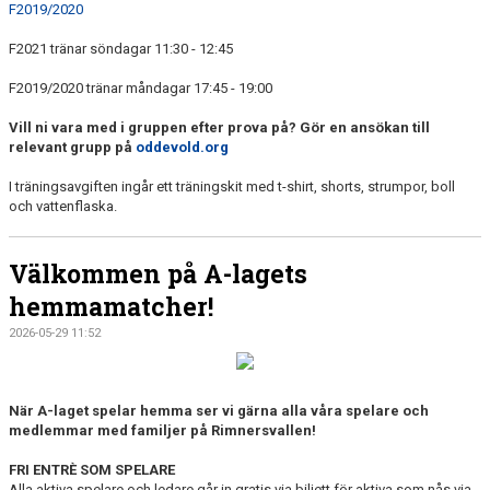
F2019/2020
F2021 tränar söndagar 11:30 - 12:45
F2019/2020 tränar måndagar 17:45 - 19:00
Vill ni vara med i gruppen efter prova på? Gör en ansökan till
relevant grupp på
oddevold.org
I träningsavgiften ingår ett träningskit med t-shirt, shorts, strumpor, boll
och vattenflaska.
Välkommen på A-lagets
hemmamatcher!
2026-05-29 11:52
När A-laget spelar hemma ser vi gärna alla våra spelare och
medlemmar med familjer på Rimnersvallen!
FRI ENTRÈ SOM SPELARE
Alla aktiva spelare och ledare går in gratis via biljett för aktiva som nås via