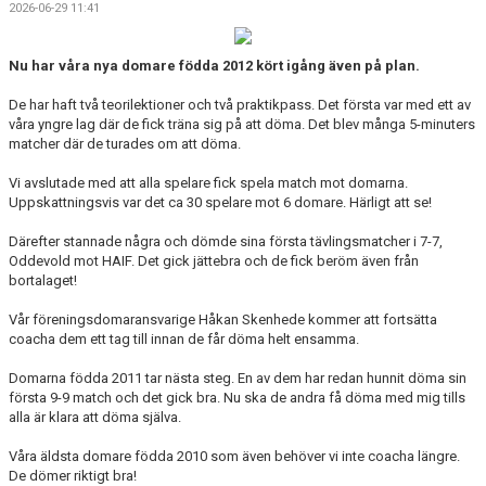
2026-06-29 11:41
Nu har våra nya domare födda 2012 kört igång även på plan.
De har haft två teorilektioner och två praktikpass. Det första var med ett av
våra yngre lag där de fick träna sig på att döma. Det blev många 5-minuters
matcher där de turades om att döma.
Vi avslutade med att alla spelare fick spela match mot domarna.
Uppskattningsvis var det ca 30 spelare mot 6 domare. Härligt att se!
Därefter stannade några och dömde sina första tävlingsmatcher i 7-7,
Oddevold mot HAIF. Det gick jättebra och de fick beröm även från
bortalaget!
Vår föreningsdomaransvarige Håkan Skenhede kommer att fortsätta
coacha dem ett tag till innan de får döma helt ensamma.
Domarna födda 2011 tar nästa steg. En av dem har redan hunnit döma sin
första 9-9 match och det gick bra. Nu ska de andra få döma med mig tills
alla är klara att döma själva.
Våra äldsta domare födda 2010 som även behöver vi inte coacha längre.
De dömer riktigt bra!