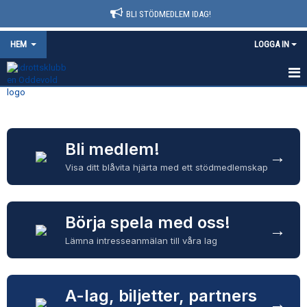
BLI STÖDMEDLEM IDAG!
HEM
LOGGA IN
HEM
NYHETER
Bli medlem!
→
FÖRENINGSINFO
Visa ditt blåvita hjärta med ett stödmedlemskap
KONTAKT
AVGIFTER
Börja spela med oss!
→
Lämna intresseanmälan till våra lag
KALENDER
DOKUMENT
A-lag, biljetter, partners
→
MATCHER