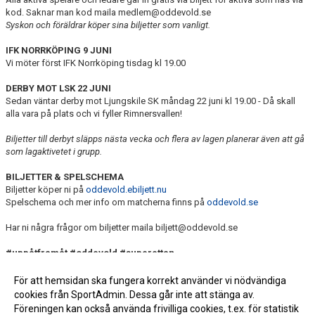
kod. Saknar man kod maila medlem@oddevold.se
Syskon och föräldrar köper sina biljetter som vanligt.
IFK NORRKÖPING 9 JUNI
Vi möter först IFK Norrköping tisdag kl 19.00
DERBY MOT LSK 22 JUNI
Sedan väntar derby mot Ljungskile SK måndag 22 juni kl 19.00 - Då skall
alla vara på plats och vi fyller Rimnersvallen!
Biljetter till derbyt släpps nästa vecka och flera av lagen planerar även att gå
som lagaktivetet i grupp.
BILJETTER & SPELSCHEMA
Biljetter köper ni på
oddevold.ebiljett.nu
Spelschema och mer info om matcherna finns på
oddevold.se
Har ni några frågor om biljetter maila biljett@oddevold.se
#uppåtframåt #oddevold #superettan
För att hemsidan ska fungera korrekt använder vi nödvändiga
cookies från SportAdmin. Dessa går inte att stänga av.
Fler nyheter >>
Föreningen kan också använda frivilliga cookies, t.ex. för statistik