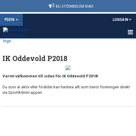
BLI STÖDMEDLEM IDAG!
P2018
LOGGA IN
HEM
IK Oddevold P2018
NYHETER
KALENDER
Varmt välkommen till sidan för IK Oddevold P2018!
MATCHER
Du som är aktiv eller förälder kan hantera allt som berör föreningen direkt
via SportAdmin-appen.
TRUPPEN
BILDGALLERI
DOKUMENT
KONTAKT