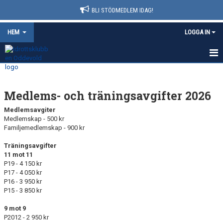
BLI STÖDMEDLEM IDAG!
HEM
LOGGA IN
HEM
Medlems- och träningsavgifter 2026
NYHETER
Medlemsavgiter
FÖRENINGSINFO
Medlemskap - 500 kr
Familjemedlemskap - 900 kr
KONTAKT
Träningsavgifter
11 mot 11
AVGIFTER
P19 - 4 150 kr
P17 - 4 050 kr
KALENDER
P16 - 3 950 kr
P15 - 3 850 kr
DOKUMENT
9 mot 9
P2012 - 2 950 kr
MATCHER