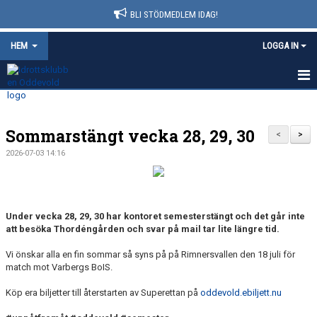
BLI STÖDMEDLEM IDAG!
HEM
LOGGA IN
HEM
Sommarstängt vecka 28, 29, 30
NYHETER
<
>
2026-07-03 14:16
FÖRENINGSINFO
KONTAKT
Under vecka 28, 29, 30 har kontoret semesterstängt och det går inte
AVGIFTER
att besöka Thordéngården och svar på mail tar lite längre tid.
Vi önskar alla en fin sommar så syns på på Rimnersvallen den 18 juli för
KALENDER
match mot Varbergs BoIS.
DOKUMENT
Köp era biljetter till återstarten av Superettan på
oddevold.ebiljett.nu
MATCHER