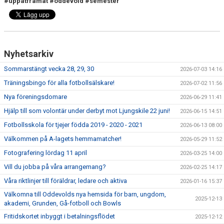
#uppåtframåt
#oddevold
#semester
Nyhetsarkiv
Sommarstängt vecka 28, 29, 30
2026-07-03 14:16
Träningsbingo för alla fotbollsälskare!
2026-07-02 11:56
Nya föreningsdomare
2026-06-29 11:41
Hjälp till som volontär under derbyt mot Ljungskile 22 juni!
2026-06-15 14:51
Fotbollsskola för tjejer födda 2019 - 2020 - 2021
2026-06-13 08:00
Välkommen på A-lagets hemmamatcher!
2026-05-29 11:52
Fotografering lördag 11 april
2026-03-25 14:00
Vill du jobba på våra arrangemang?
2026-02-25 14:17
Våra riktlinjer till föräldrar, ledare och aktiva
2026-01-16 15:37
Välkomna till Oddevolds nya hemsida för barn, ungdom,
2025-12-13
akademi, Grunden, Gå-fotboll och Bowls
Fritidskortet inbyggt i betalningsflödet
2025-12-12