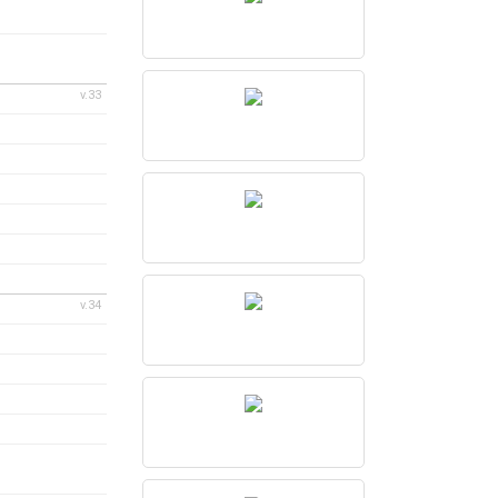
v.33
v.34