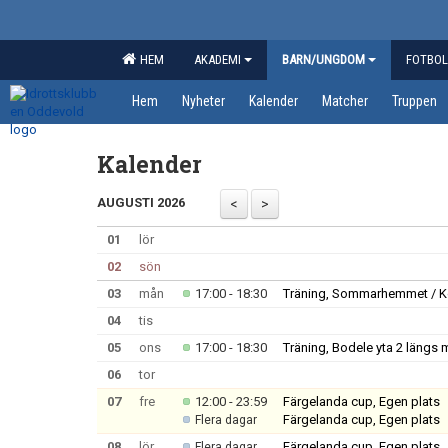
HEM
AKADEMI
BARN/UNGDOM
FOTBOL
Hem
Nyheter
Kalender
Matcher
Truppen
Kalender
AUGUSTI 2026
01
lör
02
sön
03
mån
17:00 - 18:30
Träning, Sommarhemmet / K
04
tis
05
ons
17:00 - 18:30
Träning, Bodele yta 2 längs
06
tor
07
fre
12:00 - 23:59
Färgelanda cup, Egen plats
Färgelanda cup, Egen plats
Flera dagar
08
lör
Färgelanda cup, Egen plats
Flera dagar