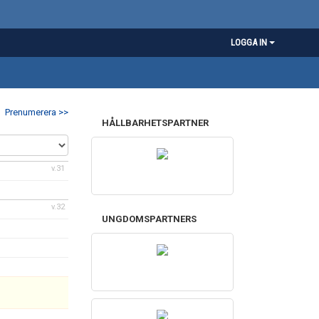
LOGGA IN
Prenumerera >>
HÅLLBARHETSPARTNER
v.31
v.32
UNGDOMSPARTNERS