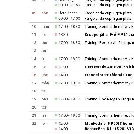
00:00 - 23:59
Färgelanda cup, Egen plats
09
sön
Färgelanda cup, Egen plats
Flera dagar
00:00 - 17:00
Färgelanda cup, Egen plats
10
mån
17:00 - 18:30
Träning, Sommarhemmet / K
11
tis
18:30
Kroppefjälls IF-ÅIF P14 bo
12
ons
17:00 - 18:30
Träning, Bodele yta 2 längs
13
tor
14
fre
17:00 - 18:30
Träning, Sommarhemmet / K
15
lör
13:00
Herrestads AIF P2012 Vit 
16
sön
14:00
Frändefors/Brålanda Lag
17
mån
17:00 - 18:30
Träning, Sommarhemmet / K
18
tis
19
ons
17:00 - 18:30
Träning, Bodele yta 2 längs
20
tor
21
fre
17:00 - 18:30
Träning, Sommarhemmet / K
22
lör
12:00
Munkedals IF P2013 hemm
14:00
Rosseröds IK U-15 2012/