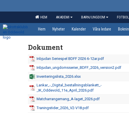
HEM
AKADEMI
BARN/UNGDOM
FOTBOL
Hem
Nyheter
Kalender
Våra ledare
Boknin
Dokument
Inbjudan Seriespel BDFF 2026 6-12ar.pdf
Inbjudan_ungdomsserier_BDFF_2026_version2.pdf
Inventeringslista_2026.xlsx
Lankar_-_Digital_bestallningsblankett_-
_IK_Oddevold_11e_April_2026.pdf
Matcharrangemang_A-laget_2026.pdf
Traningstider_2026_V2-V18.pdf