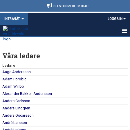
BLI STÖDMEDLEM IDAG!
INTRANÄT
LOGGA IN
HEM
Våra ledare
NYHETER
Ledare
KALENDER
Aage Andersson
Adam Porobic
VÅRA LEDARE
Adam Willbo
BOKNINGAR
Alexander Bakken Andersson
Anders Carlsson
DOKUMENT
Anders Lindgren
Anders Oscarsson
André Larsson
André Lidberg