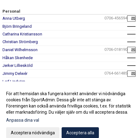
Personal
0706-456594
Anna Utberg
Björn Bringeland
Catharina Kristiansson
Christian Strömberg
0706-018190
Daniel Wilhelmsson
Håkan Skenhede
Jerker Lilliesköld
0764-661485
Jimmy Delwér
Leif Lindvärn
Niklas Olsson
För att hemsidan ska fungera korrekt använder vi nödvändiga
Stratos Kenstanlis
cookies från SportAdmin. Dessa går inte att stänga av.
Föreningen kan också använda frivilliga cookies, t.ex. för statistik
eller marknadsföring. Du väljer själv om du vill acceptera dessa.
Anpassa dina val
Cookie-inställningar
Gå till Webbversion
Acceptera nödvändiga
Acceptera alla