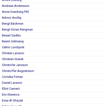
Andreas Andersson
Annie Svanberg Pihl
Arbnor Avollaj
Bengt Bäckman
Bengt-Göran Rengman
Besart Sadiku
Besim Selmanaj
Celinn Lundqvist
Christer Larsson
Christian Granat
Christofer Jansson
Christoffer Augustsson
Cornelia Friman
Daniel Larsson
Elliot Carnerö
Eric Kleveros
Essa Al Ghazali