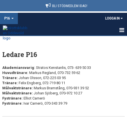
BLI STÖDMEDLEM IDAG!
P16
LOGGA IN
HEM
Ledare P16
NYHETER
KALENDER
Akademiansvarig:
Stratos Kenstanlis, 073- 639 50 33
Huvudtränare:
Markus Regland, 070-732 59 62
Tränare:
MATCHER
Johan Olsson, 072-225 03 95
Tränare:
Felix Engberg, 072-719 80 11
Målvaktstränare:
Markus Bramstång, 070-931 39 52
TRUPPEN
Målvaktstränare:
Johan Sjöberg, 070-972 10 27
Fystränare:
Elliot Carnerö
BILDGALLERI
Fystränare:
Ivar Carnerö, 070-343 39 79
DOKUMENT
KONTAKT