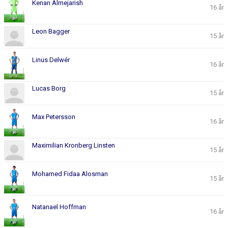
Kenan Almejarish
16 år
Leon Bagger
15 år
Linus Delwér
16 år
Lucas Borg
15 år
Max Petersson
16 år
Maximilian Kronberg Linsten
15 år
Mohamed Fidaa Alosman
15 år
Natanael Hoffman
16 år