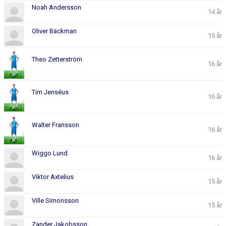
Noah Andersson
14 år
Oliver Bäckman
15 år
Theo Zetterström
16 år
Tim Jenséus
16 år
Walter Fransson
16 år
Wiggo Lund
16 år
Viktor Axtelius
15 år
Ville Simonsson
15 år
Zander Jakobsson