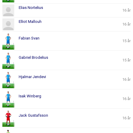
Elias Nortelius
16 år
Elliot Mallouh
16 år
Fabian Svan
15 år
Gabriel Brodelius
15 år
Hjalmar Jendevi
16 år
Isak Winberg
16 år
Jack Gustafsson
16 år