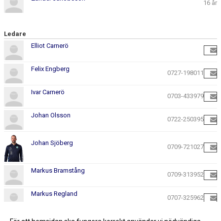
16 år
Ledare
Elliot Carnerö
Felix Engberg
0727-198011
Ivar Carnerö
0703-433979
Johan Olsson
0722-250395
Johan Sjöberg
0709-721027
Markus Bramstång
0709-313952
Markus Regland
0707-325962
Stratos Kenstanlis
0736-395033