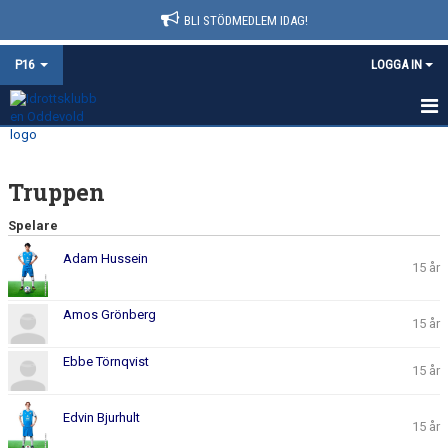
BLI STÖDMEDLEM IDAG!
P16
LOGGA IN
HEM
Truppen
NYHETER
Spelare
KALENDER
Adam Hussein
15 år
MATCHER
Amos Grönberg
TRUPPEN
15 år
BILDGALLERI
Ebbe Törnqvist
15 år
DOKUMENT
Edvin Bjurhult
15 år
KONTAKT