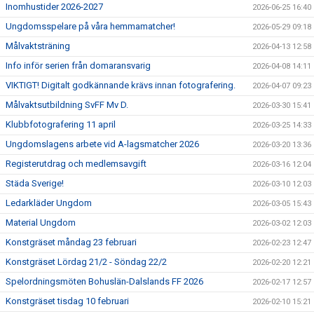
Inomhustider 2026-2027
2026-06-25 16:40
Ungdomsspelare på våra hemmamatcher!
2026-05-29 09:18
Målvaktsträning
2026-04-13 12:58
Info inför serien från domaransvarig
2026-04-08 14:11
VIKTIGT! Digitalt godkännande krävs innan fotografering.
2026-04-07 09:23
Målvaktsutbildning SvFF Mv D.
2026-03-30 15:41
Klubbfotografering 11 april
2026-03-25 14:33
Ungdomslagens arbete vid A-lagsmatcher 2026
2026-03-20 13:36
Registerutdrag och medlemsavgift
2026-03-16 12:04
Städa Sverige!
2026-03-10 12:03
Ledarkläder Ungdom
2026-03-05 15:43
Material Ungdom
2026-03-02 12:03
Konstgräset måndag 23 februari
2026-02-23 12:47
Konstgräset Lördag 21/2 - Söndag 22/2
2026-02-20 12:21
Spelordningsmöten Bohuslän-Dalslands FF 2026
2026-02-17 12:57
Konstgräset tisdag 10 februari
2026-02-10 15:21