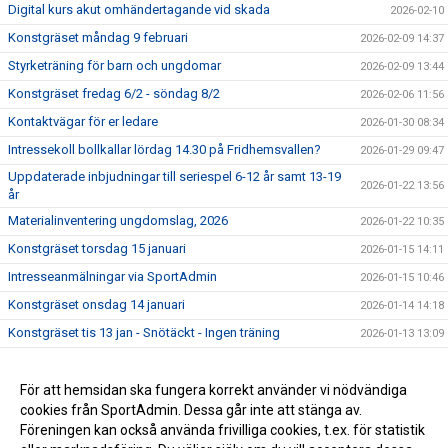
Digital kurs akut omhändertagande vid skada
2026-02-10
Konstgräset måndag 9 februari
2026-02-09 14:37
Styrketräning för barn och ungdomar
2026-02-09 13:44
Konstgräset fredag 6/2 - söndag 8/2
2026-02-06 11:56
Kontaktvägar för er ledare
2026-01-30 08:34
Intressekoll bollkallar lördag 14.30 på Fridhemsvallen?
2026-01-29 09:47
Uppdaterade inbjudningar till seriespel 6-12 år samt 13-19
2026-01-22 13:56
år
Materialinventering ungdomslag, 2026
2026-01-22 10:35
Konstgräset torsdag 15 januari
2026-01-15 14:11
Intresseanmälningar via SportAdmin
2026-01-15 10:46
Konstgräset onsdag 14 januari
2026-01-14 14:18
Konstgräset tis 13 jan - Snötäckt - Ingen träning
2026-01-13 13:09
Aviseringarna är nu uppdaterade
2026-01-13 09:40
Nya matchställ 2026
För att hemsidan ska fungera korrekt använder vi nödvändiga
2026-01-06 12:47
cookies från SportAdmin. Dessa går inte att stänga av.
Anmälan seriespel 6-12 år 2026
2026-01-06 12:37
Föreningen kan också använda frivilliga cookies, t.ex. för statistik