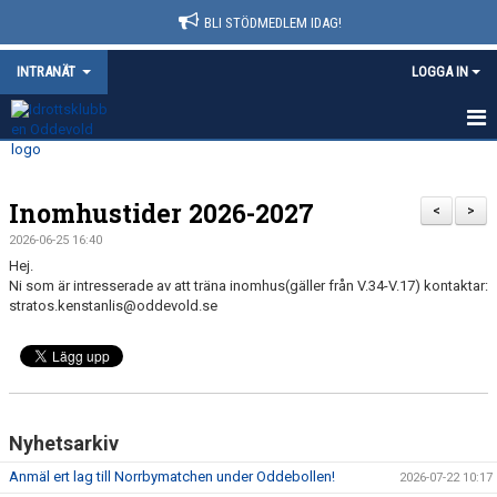
BLI STÖDMEDLEM IDAG!
INTRANÄT
LOGGA IN
HEM
Inomhustider 2026-2027
NYHETER
<
>
2026-06-25 16:40
KALENDER
Hej.
Ni som är intresserade av att träna inomhus(gäller från V.34-V.17) kontaktar:
VÅRA LEDARE
stratos.kenstanlis@oddevold.se
BOKNINGAR
DOKUMENT
Nyhetsarkiv
Anmäl ert lag till Norrbymatchen under Oddebollen!
2026-07-22 10:17