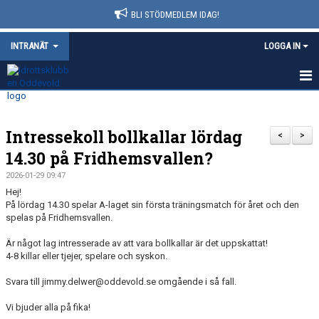
BLI STÖDMEDLEM IDAG!
INTRANÄT
LOGGA IN
HEM
Intressekoll bollkallar lördag
NYHETER
<
>
14.30 på Fridhemsvallen?
KALENDER
2026-01-29 09:47
Hej!
VÅRA LEDARE
På lördag 14.30 spelar A-laget sin första träningsmatch för året och den
spelas på Fridhemsvallen.
BOKNINGAR
Är något lag intresserade av att vara bollkallar är det uppskattat!
4-8 killar eller tjejer, spelare och syskon.
DOKUMENT
Svara till jimmy.delwer@oddevold.se omgående i så fall.
Vi bjuder alla på fika!