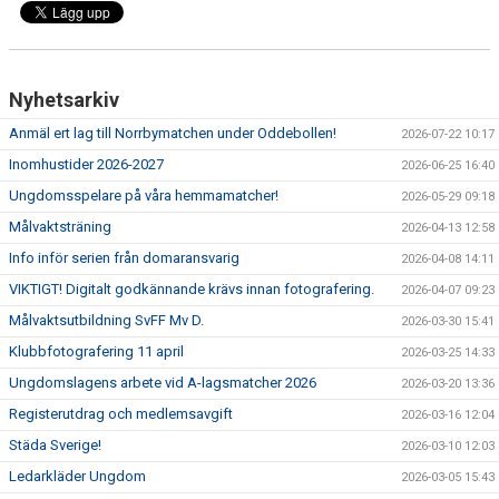
Nyhetsarkiv
Anmäl ert lag till Norrbymatchen under Oddebollen!
2026-07-22 10:17
Inomhustider 2026-2027
2026-06-25 16:40
Ungdomsspelare på våra hemmamatcher!
2026-05-29 09:18
Målvaktsträning
2026-04-13 12:58
Info inför serien från domaransvarig
2026-04-08 14:11
VIKTIGT! Digitalt godkännande krävs innan fotografering.
2026-04-07 09:23
Målvaktsutbildning SvFF Mv D.
2026-03-30 15:41
Klubbfotografering 11 april
2026-03-25 14:33
Ungdomslagens arbete vid A-lagsmatcher 2026
2026-03-20 13:36
Registerutdrag och medlemsavgift
2026-03-16 12:04
Städa Sverige!
2026-03-10 12:03
Ledarkläder Ungdom
2026-03-05 15:43