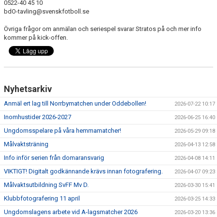
0522-40 45 10
bdO-tavling@svenskfotboll.se
Övriga frågor om anmälan och seriespel svarar Stratos på och mer info
kommer på kick-offen.
Nyhetsarkiv
Anmäl ert lag till Norrbymatchen under Oddebollen!
2026-07-22 10:17
Inomhustider 2026-2027
2026-06-25 16:40
Ungdomsspelare på våra hemmamatcher!
2026-05-29 09:18
Målvaktsträning
2026-04-13 12:58
Info inför serien från domaransvarig
2026-04-08 14:11
VIKTIGT! Digitalt godkännande krävs innan fotografering.
2026-04-07 09:23
Målvaktsutbildning SvFF Mv D.
2026-03-30 15:41
Klubbfotografering 11 april
2026-03-25 14:33
Ungdomslagens arbete vid A-lagsmatcher 2026
2026-03-20 13:36