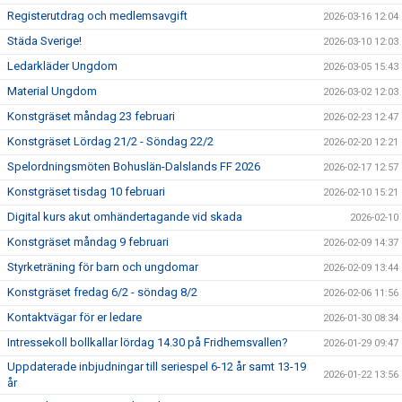
Registerutdrag och medlemsavgift
2026-03-16 12:04
Städa Sverige!
2026-03-10 12:03
Ledarkläder Ungdom
2026-03-05 15:43
Material Ungdom
2026-03-02 12:03
Konstgräset måndag 23 februari
2026-02-23 12:47
Konstgräset Lördag 21/2 - Söndag 22/2
2026-02-20 12:21
Spelordningsmöten Bohuslän-Dalslands FF 2026
2026-02-17 12:57
Konstgräset tisdag 10 februari
2026-02-10 15:21
Digital kurs akut omhändertagande vid skada
2026-02-10
Konstgräset måndag 9 februari
2026-02-09 14:37
Styrketräning för barn och ungdomar
2026-02-09 13:44
Konstgräset fredag 6/2 - söndag 8/2
2026-02-06 11:56
Kontaktvägar för er ledare
2026-01-30 08:34
Intressekoll bollkallar lördag 14.30 på Fridhemsvallen?
2026-01-29 09:47
Uppdaterade inbjudningar till seriespel 6-12 år samt 13-19
2026-01-22 13:56
år