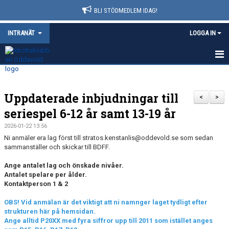
BLI STÖDMEDLEM IDAG!
INTRANÄT
LOGGA IN
HEM
Uppdaterade inbjudningar till
NYHETER
<
>
seriespel 6-12 år samt 13-19 år
KALENDER
2026-01-22 13:56
Ni anmäler era lag först till stratos.kenstanlis@oddevold.se som sedan
VÅRA LEDARE
sammanställer och skickar till BDFF.
BOKNINGAR
Ange antalet lag och önskade nivåer.
Antalet spelare per ålder.
Kontaktperson 1 & 2
DOKUMENT
OBS! Vid anmälan är det viktigt att ni namnger laget tydligt efter
strukturen här på hemsidan.
Ange alltid P20XX med fyra siffror upp till 2011 som istället anges