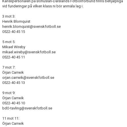
Kanslipersonalen på Bohuslän-Dalslands Fotbollförbund finns behjälpliga
vid funderingar på vilken klass ni bör anmäla lag i.
3 mot 3:
Henrik Blomquist
henrik.blomquist@svenskfotboll.se
0522-40 45 15
5 mot 5:
Mikael Wireby
mikael.wireby@svenskfotboll.se
0522-40 45 11
7 mot 7:
Örjan Carrwik
orjan.carrwik@svenskfotboll.se
0522-40 45 13
9 mot 9:
Örjan Carrwik
0522-40 45 10
bdO-tavling@svenskfotboll.se
11 mot 11:
Örjan Carrwik