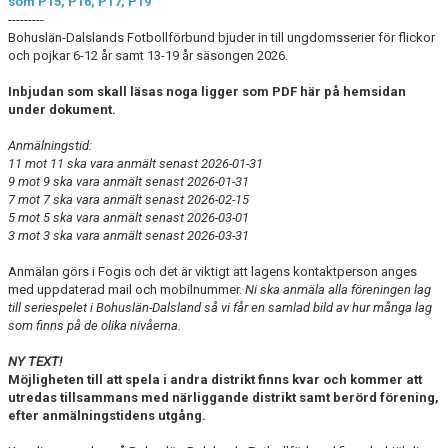
som P15, P16, P17, P19
---------
Bohuslän-Dalslands Fotbollförbund bjuder in till ungdomsserier för flickor
och pojkar 6-12 år samt 13-19 år säsongen 2026.
Inbjudan som skall läsas noga ligger som PDF här på hemsidan
under dokument.
Anmälningstid:
11 mot 11 ska vara anmält senast 2026-01-31
9 mot 9 ska vara anmält senast 2026-01-31
7 mot 7 ska vara anmält senast 2026-02-15
5 mot 5 ska vara anmält senast 2026-03-01
3 mot 3 ska vara anmält senast 2026-03-31
Anmälan görs i Fogis och det är viktigt att lagens kontaktperson anges
med uppdaterad mail och mobilnummer.
Ni ska anmäla alla föreningen lag
till seriespelet i Bohuslän-Dalsland så vi får en samlad bild av hur många lag
som finns på de olika nivåerna.
NY TEXT!
Möjligheten till att spela i andra distrikt finns kvar och kommer att
utredas tillsammans med närliggande distrikt samt berörd förening,
efter anmälningstidens utgång.