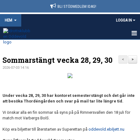
BLI STÖDMEDLEM IDAG!
HEM
LOGGA IN
HEM
Sommarstängt vecka 28, 29, 30
NYHETER
<
>
2026-07-03 14:16
FÖRENINGSINFO
KONTAKT
Under vecka 28, 29, 30 har kontoret semesterstängt och det går inte
AVGIFTER
att besöka Thordéngården och svar på mail tar lite längre tid.
Vi önskar alla en fin sommar så syns på på Rimnersvallen den 18 juli för
KALENDER
match mot Varbergs BoIS.
DOKUMENT
Köp era biljetter till återstarten av Superettan på
oddevold.ebiljett.nu
MATCHER