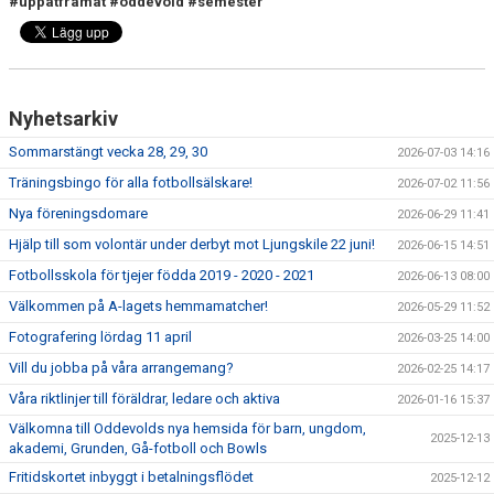
#uppåtframåt
#oddevold
#semester
Nyhetsarkiv
Sommarstängt vecka 28, 29, 30
2026-07-03 14:16
Träningsbingo för alla fotbollsälskare!
2026-07-02 11:56
Nya föreningsdomare
2026-06-29 11:41
Hjälp till som volontär under derbyt mot Ljungskile 22 juni!
2026-06-15 14:51
Fotbollsskola för tjejer födda 2019 - 2020 - 2021
2026-06-13 08:00
Välkommen på A-lagets hemmamatcher!
2026-05-29 11:52
Fotografering lördag 11 april
2026-03-25 14:00
Vill du jobba på våra arrangemang?
2026-02-25 14:17
Våra riktlinjer till föräldrar, ledare och aktiva
2026-01-16 15:37
Välkomna till Oddevolds nya hemsida för barn, ungdom,
2025-12-13
akademi, Grunden, Gå-fotboll och Bowls
Fritidskortet inbyggt i betalningsflödet
2025-12-12