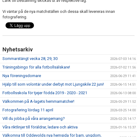
Länk till beställning skickas ut av respektive lag.
Vi väntar på de nya matchställen och dessa skall levereras innan
fotografering.
Nyhetsarkiv
Sommarstängt vecka 28, 29, 30
2026-07-03 14:16
Träningsbingo för alla fotbollsälskare!
2026-07-02 11:56
Nya föreningsdomare
2026-06-29 11:41
Hjälp till som volontär under derbyt mot Ljungskile 22 juni!
2026-06-15 14:51
Fotbollsskola för tjejer födda 2019 - 2020 - 2021
2026-06-13 08:00
Välkommen på A-lagets hemmamatcher!
2026-05-29 11:52
Fotografering lördag 11 april
2026-03-25 14:00
Vill du jobba på våra arrangemang?
2026-02-25 14:17
Våra riktlinjer till föräldrar, ledare och aktiva
2026-01-16 15:37
Välkomna till Oddevolds nya hemsida för barn, ungdom,