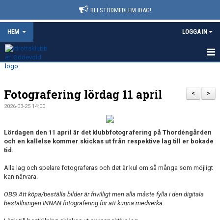
BLI STÖDMEDLEM IDAG!
HEM
LOGGA IN
HEM
Fotografering lördag 11 april
NYHETER
<
>
2026-03-25 14:00
FÖRENINGSINFO
Lördagen den 11 april är det klubbfotografering på Thordéngården
KONTAKT
och en kallelse kommer skickas ut från respektive lag till er bokade
tid.
AVGIFTER
Alla lag och spelare fotograferas och det är kul om så många som möjligt
kan närvara.
KALENDER
OBS! Att köpa/beställa bilder är frivilligt men alla måste fylla i den digitala
DOKUMENT
beställningen INNAN fotografering för att kunna medverka.
MATCHER