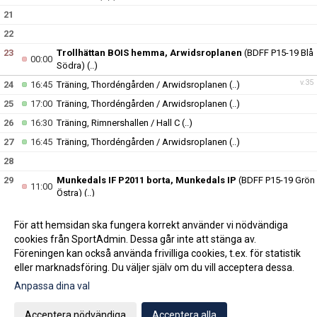
21
22
23
Trollhättan BOIS hemma, Arwidsroplanen
(BDFF P15-19 Blå
00:00
Södra)
(..)
v.35
24
16:45
Träning, Thordéngården / Arwidsroplanen
(..)
25
17:00
Träning, Thordéngården / Arwidsroplanen
(..)
26
16:30
Träning, Rimnershallen / Hall C
(..)
27
16:45
Träning, Thordéngården / Arwidsroplanen
(..)
28
29
Munkedals IF P2011 borta, Munkedals IP
(BDFF P15-19 Grön
11:00
Östra)
(..)
30
För att hemsidan ska fungera korrekt använder vi nödvändiga
v.36
31
16:45
Träning, Thordéngården / Arwidsroplanen
(..)
cookies från SportAdmin. Dessa går inte att stänga av.
Föreningen kan också använda frivilliga cookies, t.ex. för statistik
eller marknadsföring. Du väljer själv om du vill acceptera dessa.
Anpassa dina val
Cookie-inställningar
Gå till Webbversion
Acceptera nödvändiga
Acceptera alla