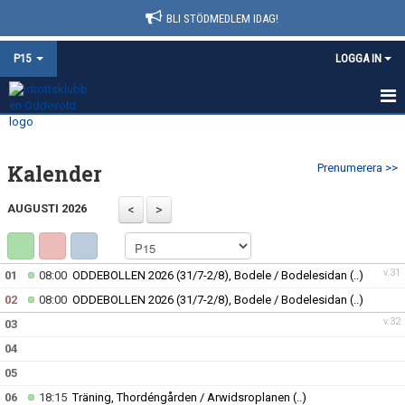
BLI STÖDMEDLEM IDAG!
P15
LOGGA IN
HEM
Kalender
Prenumerera >>
NYHETER
AUGUSTI 2026
KALENDER
MATCHER
v.31
01
08:00
ODDEBOLLEN 2026 (31/7-2/8), Bodele / Bodelesidan
(..)
TRUPPEN
02
08:00
ODDEBOLLEN 2026 (31/7-2/8), Bodele / Bodelesidan
(..)
v.32
03
BILDGALLERI
04
DOKUMENT
05
06
18:15
Träning, Thordéngården / Arwidsroplanen
(..)
KONTAKT