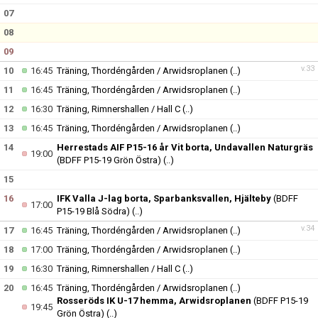
07
08
09
v.33
10
16:45
Träning, Thordéngården / Arwidsroplanen
(..)
11
16:45
Träning, Thordéngården / Arwidsroplanen
(..)
12
16:30
Träning, Rimnershallen / Hall C
(..)
13
16:45
Träning, Thordéngården / Arwidsroplanen
(..)
14
Herrestads AIF P15-16 år Vit borta, Undavallen Naturgräs
19:00
(BDFF P15-19 Grön Östra)
(..)
15
16
IFK Valla J-lag borta, Sparbanksvallen, Hjälteby
(BDFF
17:00
P15-19 Blå Södra)
(..)
v.34
17
16:45
Träning, Thordéngården / Arwidsroplanen
(..)
18
17:00
Träning, Thordéngården / Arwidsroplanen
(..)
19
16:30
Träning, Rimnershallen / Hall C
(..)
20
16:45
Träning, Thordéngården / Arwidsroplanen
(..)
Rosseröds IK U-17 hemma, Arwidsroplanen
(BDFF P15-19
19:45
Grön Östra)
(..)