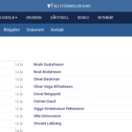
BLI STÖDMEDLEM IDAG!
LSSKOLA
GRUNDEN
GÅFOTBOLL
BOWLS
INTRANÄT
Bildgalleri
Dokument
Kontakt
Noah Gustafsson
14 år
Noel Andersson
14 år
Oliver Bäckman
14 år
Oliver Vega Alfredsson
14 år
Oscar Bergqvist
15 år
Osman Daud
15 år
Viggo Kristensson Pettersson
15 år
Ville Simonsson
15 år
Vincent Lekberg
15 år
14 år