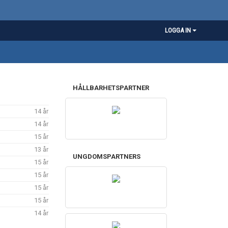
LOGGA IN
HÅLLBARHETSPARTNER
14 år
14 år
15 år
13 år
UNGDOMSPARTNERS
15 år
15 år
15 år
15 år
14 år