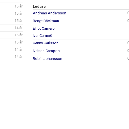
15 år
Ledare
Andreas Andersson
15 år
15 år
Bengt Bäckman
14 år
Elliot Carnerö
15 år
Ivar Carnerö
15 år
Kenny Karlsson
14 år
Nelson Campos
14 år
Robin Johansson