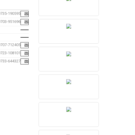
0735-190595
0703-951696
0707-712405
0723-108101
0733-644327