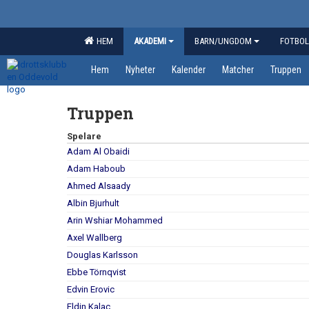
HEM
AKADEMI
BARN/UNGDOM
FOTBOL
Hem
Nyheter
Kalender
Matcher
Truppen
Truppen
Spelare
Adam Al Obaidi
Adam Haboub
Ahmed Alsaady
Albin Bjurhult
Arin Wshiar Mohammed
Axel Wallberg
Douglas Karlsson
Ebbe Törnqvist
Edvin Erovic
Eldin Kalac