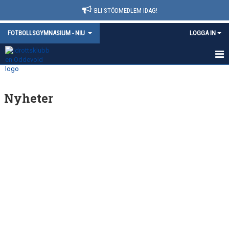
BLI STÖDMEDLEM IDAG!
FOTBOLLSGYMNASIUM - NIU
LOGGA IN
HEM
Nyheter
NYHETER