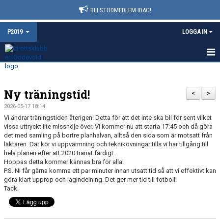
BLI STÖDMEDLEM IDAG!
P2019
LOGGA IN
HEM
Ny träningstid!
NYHETER
<
>
2026-05-17 18:14
KALENDER
Vi ändrar träningstiden återigen! Detta för att det inte ska bli för sent vilket
vissa uttryckt lite missnöje över. Vi kommer nu att starta 17:45 och då göra
MATCHER
det med samling på bortre planhalvan, alltså den sida som är motsatt från
läktaren. Där kör vi uppvärmning och teknikövningar tills vi har tillgång till
hela planen efter att 2020 tränat färdigt.
TRUPPEN
Hoppas detta kommer kännas bra för alla!
P.S. Ni får gärna komma ett par minuter innan utsatt tid så att vi effektivt kan
BILDGALLERI
göra klart upprop och lagindelning. Det ger mer tid till fotboll!
Tack.
DOKUMENT
KONTAKT