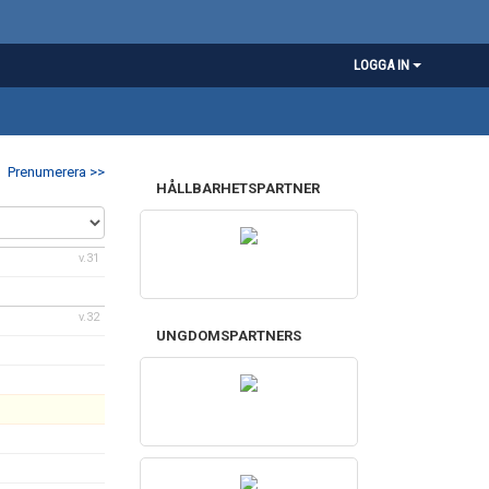
LOGGA IN
Prenumerera >>
HÅLLBARHETSPARTNER
v.31
v.32
UNGDOMSPARTNERS