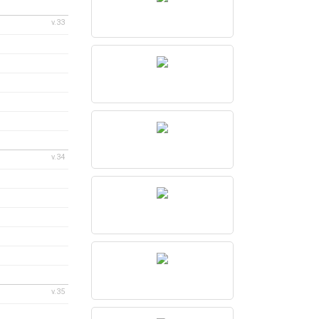
v.33
v.34
v.35