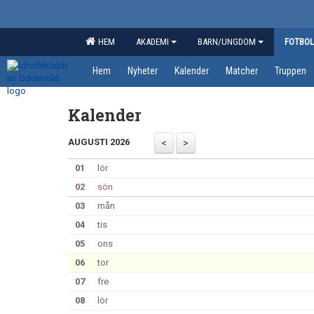
HEM
AKADEMI
BARN/UNGDOM
FOTBOL
Hem
Nyheter
Kalender
Matcher
Truppen
Kalender
AUGUSTI 2026
01
lör
02
sön
03
mån
04
tis
05
ons
06
tor
07
fre
08
lör