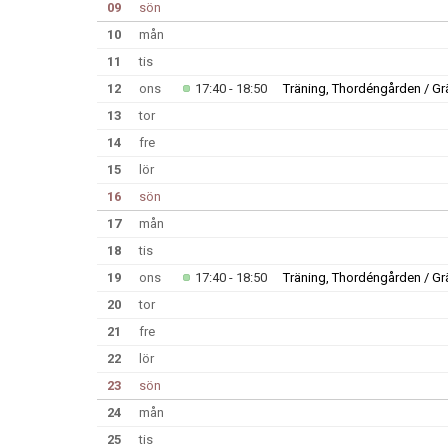
09
sön
10
mån
11
tis
12
ons
17:40 - 18:50
Träning, Thordéngården / G
13
tor
14
fre
15
lör
16
sön
17
mån
18
tis
19
ons
17:40 - 18:50
Träning, Thordéngården / G
20
tor
21
fre
22
lör
23
sön
24
mån
25
tis