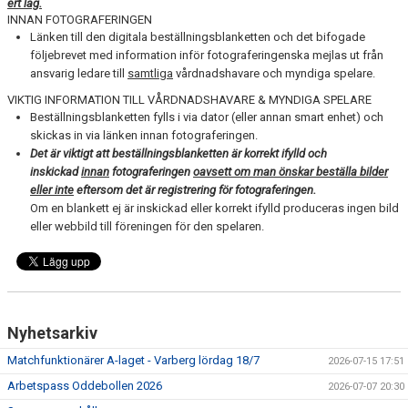
ert lag.
INNAN FOTOGRAFERINGEN
Länken till den digitala beställningsblanketten och det bifogade
följebrevet med information inför fotograferingenska mejlas ut från
ansvarig ledare till
samtliga
vårdnadshavare och myndiga spelare.
VIKTIG INFORMATION TILL VÅRDNADSHAVARE & MYNDIGA SPELARE
Beställningsblanketten fylls i via dator (eller annan smart enhet) och
skickas in via länken innan fotograferingen.
Det är viktigt att beställningsblanketten är korrekt ifylld och
inskickad
innan
fotograferingen
oavsett om man önskar beställa bilder
eller inte
eftersom det är registrering för fotograferingen.
Om en blankett ej är inskickad eller korrekt ifylld produceras ingen bild
eller webbild till föreningen för den spelaren.
Nyhetsarkiv
Matchfunktionärer A-laget - Varberg lördag 18/7
2026-07-15 17:51
Arbetspass Oddebollen 2026
2026-07-07 20:30