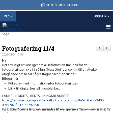
BLI STÖDMEDLEM IDAG!
P17
LOGGA IN
HEM
Fotografering 11/4
NYHETER
<
>
2026-04-04 17:56
KALENDER
Hej!
Det är viktigt att läsa igenom all information från oss för att
MATCHER
fotograferingen ska få så bra förutsättningar som möjligt. Återkom
omgående om ni har några frågor eller funderingar.
Bifogar här
TRUPPEN
Följebrev med information inför fotograferingen
Länk till digital beställningsblankett
BILDGALLERI
LÄNK TILL DIGITAL BESTÄLLNINGSBLANKETT
https://registrering-digital-
blankett.idrottsfoto.com/?t=
52f9fe0d-3400-
DOKUMENT
4919-959f-
2171ac797396
OBS: Enbart denna länk kan användas till era spelare eftersom den är unik för
KONTAKT