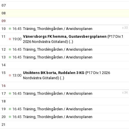
07
08
09
v.33
10
16:45
Träning, Thordéngården / Arwidsroplanen
11
Vänersborgs FK hemma, Gustavsbergsplanen
(P17 Div.1
19:00
2026 Nordvästra Götaland)
(..)
12
16:45
Träning, Thordéngården / Arwidsroplanen
13
16:45
Träning, Thordéngården / Arwidsroplanen
14
15
Utsiktens BK borta, Ruddalen 3 KG
(P17 Div.1 2026
13:00
Nordvästra Götaland)
(..)
16
v.34
17
16:45
Träning, Thordéngården / Arwidsroplanen
18
19
16:45
Träning, Thordéngården / Arwidsroplanen
20
16:45
Träning, Thordéngården / Arwidsroplanen
21