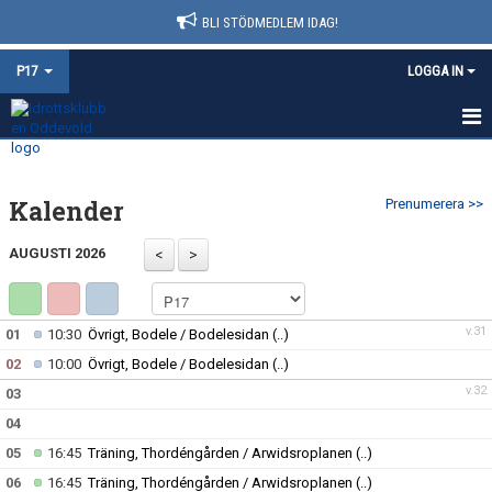
BLI STÖDMEDLEM IDAG!
P17
LOGGA IN
HEM
Kalender
Prenumerera >>
NYHETER
AUGUSTI 2026
KALENDER
MATCHER
v.31
01
10:30
Övrigt, Bodele / Bodelesidan
(..)
TRUPPEN
02
10:00
Övrigt, Bodele / Bodelesidan
(..)
v.32
03
BILDGALLERI
04
DOKUMENT
05
16:45
Träning, Thordéngården / Arwidsroplanen
(..)
06
16:45
Träning, Thordéngården / Arwidsroplanen
(..)
KONTAKT