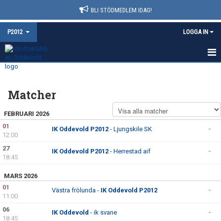
BLI STÖDMEDLEM IDAG!
P2012
LOGGA IN
HEM
Matcher
NYHETER
FEBRUARI 2026
KALENDER
01
IK Oddevold P2012
- Ljungskile SK
-
12:00
MATCHER
27
IK Oddevold P2012
- Herrestad aif
-
TRUPPEN
18:45
MARS 2026
BILDGALLERI
01
Västra frölunda -
IK Oddevold P2012
-
11:00
DOKUMENT
06
IK Oddevold
- ik svane
-
18:45
KONTAKT