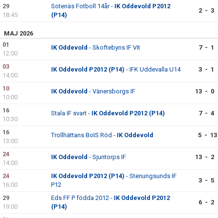
29
Sotenäs Fotboll 14år -
IK Oddevold P2012
2 - 3
18:45
(P14)
MAJ 2026
01
IK Oddevold
- Skoftebyns IF Vit
7 - 1
12:00
03
IK Oddevold P2012 (P14)
- IFK Uddevalla U14
3 - 1
14:00
10
IK Oddevold
- Vänersborgs IF
13 - 0
10:00
16
Stala IF svart -
IK Oddevold P2012 (P14)
7 - 4
10:30
16
Trollhättans BoIS Röd -
IK Oddevold
5 - 13
13:00
24
IK Oddevold
- Sjuntorps IF
13 - 2
14:00
24
IK Oddevold P2012 (P14)
- Stenungsunds IF
3 - 5
16:00
P12
29
Eds FF P födda 2012 -
IK Oddevold P2012
6 - 2
19:00
(P14)