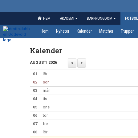
HEM
AKADEMI
BARN/UNGDOM
FOTBOL
Hem
Nyheter
Kalender
Matcher
Truppen
Kalender
AUGUSTI 2026
01
lör
02
sön
03
mån
04
tis
05
ons
06
tor
07
fre
08
lör