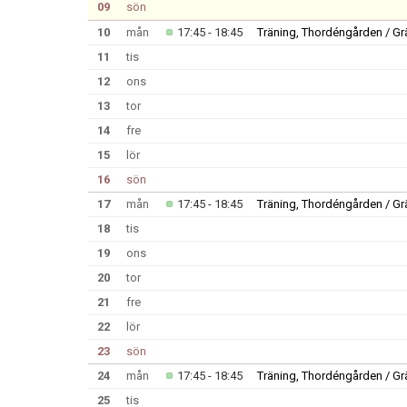
09
sön
10
mån
17:45 - 18:45
Träning, Thordéngården / G
11
tis
12
ons
13
tor
14
fre
15
lör
16
sön
17
mån
17:45 - 18:45
Träning, Thordéngården / G
18
tis
19
ons
20
tor
21
fre
22
lör
23
sön
24
mån
17:45 - 18:45
Träning, Thordéngården / G
25
tis