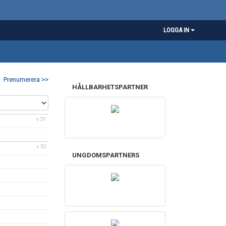
LOGGA IN
Prenumerera >>
HÅLLBARHETSPARTNER
v.31
v.32
UNGDOMSPARTNERS