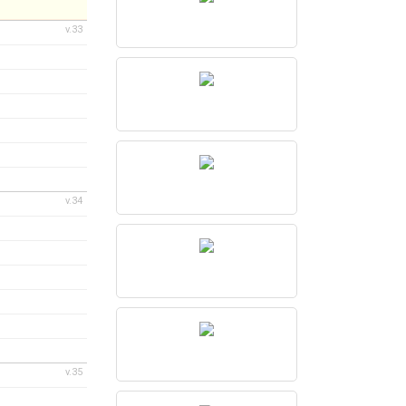
v.33
v.34
v.35