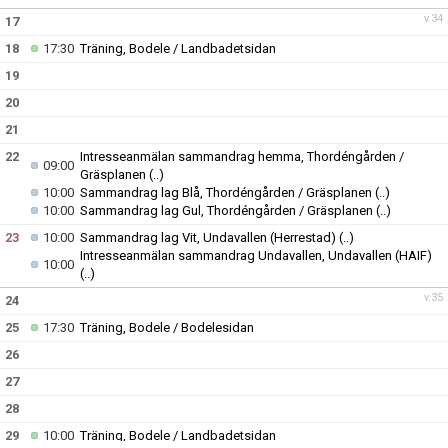
v.34
17
18
17:30
Träning, Bodele / Landbadetsidan
19
20
21
22
Intresseanmälan sammandrag hemma, Thordéngården /
09:00
Gräsplanen
(..)
10:00
Sammandrag lag Blå, Thordéngården / Gräsplanen
(..)
10:00
Sammandrag lag Gul, Thordéngården / Gräsplanen
(..)
23
10:00
Sammandrag lag Vit, Undavallen (Herrestad)
(..)
Intresseanmälan sammandrag Undavallen, Undavallen (HAIF)
10:00
(..)
v.35
24
25
17:30
Träning, Bodele / Bodelesidan
26
27
28
29
10:00
Träning, Bodele / Landbadetsidan