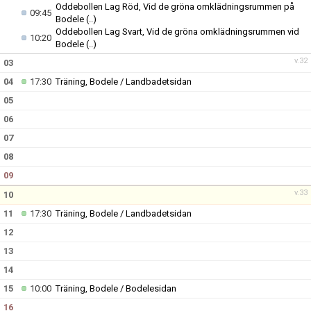
Oddebollen Lag Röd, Vid de gröna omklädningsrummen på
09:45
Bodele
(..)
Oddebollen Lag Svart, Vid de gröna omklädningsrummen vid
10:20
Bodele
(..)
v.32
03
04
17:30
Träning, Bodele / Landbadetsidan
05
06
07
08
09
v.33
10
11
17:30
Träning, Bodele / Landbadetsidan
12
13
14
15
10:00
Träning, Bodele / Bodelesidan
16