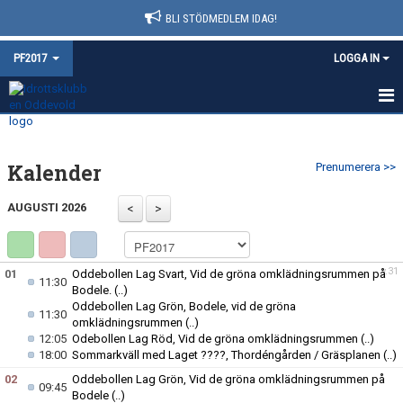
BLI STÖDMEDLEM IDAG!
PF2017
LOGGA IN
HEM
Kalender
Prenumerera >>
NYHETER
AUGUSTI 2026
KALENDER
MATCHER
v.31
01
Oddebollen Lag Svart, Vid de gröna omklädningsrummen på
11:30
TRUPPEN
Bodele.
(..)
Oddebollen Lag Grön, Bodele, vid de gröna
11:30
omklädningsrummen
(..)
BILDGALLERI
12:05
Odebollen Lag Röd, Vid de gröna omklädningsrummen
(..)
18:00
Sommarkväll med Laget ????, Thordéngården / Gräsplanen
(..)
DOKUMENT
02
Oddebollen Lag Grön, Vid de gröna omklädningsrummen på
09:45
Bodele
(..)
KONTAKT