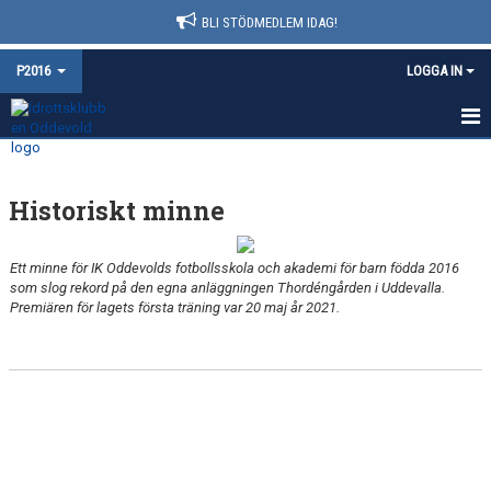
BLI STÖDMEDLEM IDAG!
P2016
LOGGA IN
HEM
Historiskt minne
NYHETER
KALENDER
Ett minne för IK Oddevolds fotbollsskola och akademi för barn födda 2016
som slog rekord på den egna anläggningen Thordéngården i Uddevalla.
MATCHER
Premiären för lagets första träning var 20 maj år 2021.
TRUPPEN
BILDGALLERI
DOKUMENT
KONTAKT