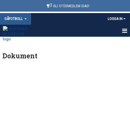
BLI STÖDMEDLEM IDAG!
GÅFOTBOLL
LOGGA IN
HEM
Dokument
NYHETER
KALENDER
MATCHER
TRUPPEN
BILDGALLERI
DOKUMENT
KONTAKT