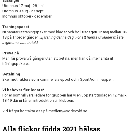
Säsonger
Utomhus 17 maj - 28 juni
Utomhus 9 aug - 27 sept
Inomhus oktober - december
Träningspaket
Ni hämtar ut träningspaket med kläder och boll tisdagen 12 maj mellan 16-
18 på Thordéngården.
Ej träning denna dag. För att hämta ut kläder måste
avgifterna vara betald.
Prova på
Man får prova två gånger utan att betala, men kan då inte hämta ut
träningspaketet.
Betalning
Sker mot faktura som kommer via epost och i SportAdmin-appen.
Vi behöver fler ledare!
För er som vill vara ledare för gruppen har vi en uppstart tisdagen 12 maj kl
18-19 där ni får en introduktion till klubben.
Vid frågor kontakta oss på medlem@oddevold.se
Alla flickor födda 2021 hälsas