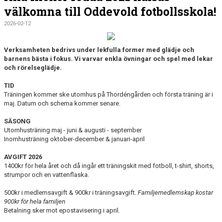
välkomna till Oddevold fotbollsskola!
2026-02-12
Verksamheten bedrivs under lekfulla former med glädje och
barnens bästa i fokus. Vi varvar enkla övningar och spel med lekar
och rörelseglädje.
TID
Träningen kommer ske utomhus på Thordéngården och första träning är i
maj. Datum och schema kommer senare.
SÄSONG
Utomhusträning maj - juni & augusti - september
Inomhusträning oktober-december & januari-april
AVGIFT 2026
1400kr för hela året och då ingår ett träningskit med fotboll, t-shirt, shorts,
strumpor och en vattenflaska.
500kr i medlemsavgift & 900kr i träningsavgift.
Familjemedlemskap kostar
900kr för hela familjen
Betalning sker mot epostavisering i april.