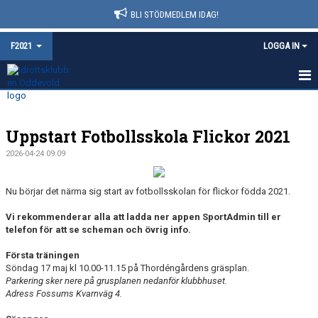
BLI STÖDMEDLEM IDAG!
F2021
LOGGA IN
HEM
Uppstart Fotbollsskola Flickor 2021
NYHETER
2026-04-24 09:09
KALENDER
Nu börjar det närma sig start av fotbollsskolan för flickor födda 2021.
MATCHER
Vi rekommenderar alla att ladda ner appen SportAdmin till er
TRUPPEN
telefon för att se scheman och övrig info.
Första träningen
BILDGALLERI
Söndag 17 maj kl 10.00-11.15 på Thordéngårdens gräsplan.
Parkering sker nere på grusplanen nedanför klubbhuset.
DOKUMENT
Adress Fossums Kvarnväg 4.
KONTAKT