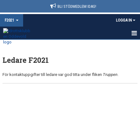
BLI STÖDMEDLEM IDAG!
F2021
LOGGA IN
HEM
Ledare F2021
NYHETER
KALENDER
För kontaktuppgifter till ledare var god titta under fliken
Truppen
.
MATCHER
TRUPPEN
BILDGALLERI
DOKUMENT
KONTAKT