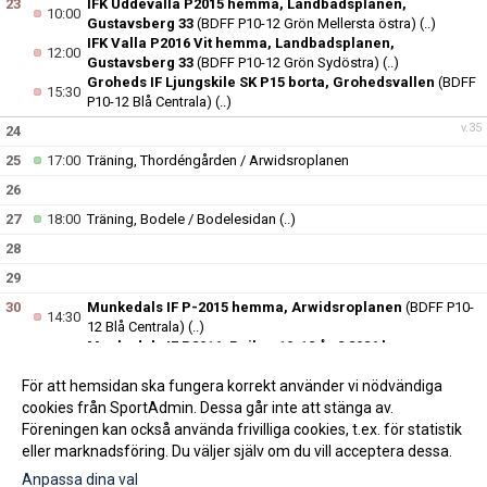
23
IFK Uddevalla P2015 hemma, Landbadsplanen,
10:00
Gustavsberg 33
(BDFF P10-12 Grön Mellersta östra)
(..)
IFK Valla P2016 Vit hemma, Landbadsplanen,
12:00
Gustavsberg 33
(BDFF P10-12 Grön Sydöstra)
(..)
Groheds IF Ljungskile SK P15 borta, Grohedsvallen
(BDFF
15:30
P10-12 Blå Centrala)
(..)
v.35
24
25
17:00
Träning, Thordéngården / Arwidsroplanen
26
27
18:00
Träning, Bodele / Bodelesidan
(..)
28
29
30
Munkedals IF P-2015 hemma, Arwidsroplanen
(BDFF P10-
14:30
12 Blå Centrala)
(..)
Munkedals IF P2016, Pojkar 10-12 år 2 2026 hemma,
14:30
Arwidsroplanen
(BDFF P10-12 Grön Mellersta östra)
(..)
För att hemsidan ska fungera korrekt använder vi nödvändiga
v.36
31
cookies från SportAdmin. Dessa går inte att stänga av.
Föreningen kan också använda frivilliga cookies, t.ex. för statistik
eller marknadsföring. Du väljer själv om du vill acceptera dessa.
Anpassa dina val