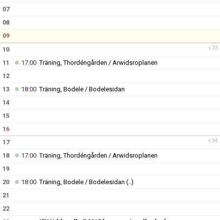
07
08
09
v.33
10
11
17:00
Träning, Thordéngården / Arwidsroplanen
12
13
18:00
Träning, Bodele / Bodelesidan
14
15
16
v.34
17
18
17:00
Träning, Thordéngården / Arwidsroplanen
19
20
18:00
Träning, Bodele / Bodelesidan
(..)
21
22