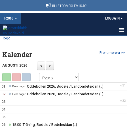
BLI STÖDMEDLEM IDAG!
P2016
LOGGA IN
HEM
Kalender
Prenumerera >>
NYHETER
AUGUSTI 2026
KALENDER
MATCHER
v.31
01
Oddebollen 2026, Bodele / Landbadetsidan
(..)
Flera dagar
TRUPPEN
02
Oddebollen 2026, Bodele / Landbadetsidan
(..)
Flera dagar
v.32
03
BILDGALLERI
04
DOKUMENT
05
06
18:00
Träning, Bodele / Bodelesidan
(..)
KONTAKT