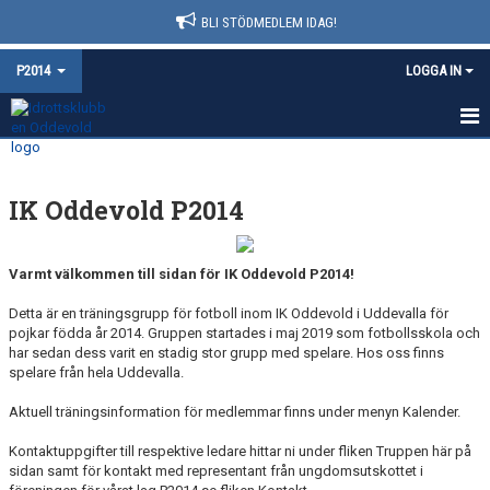
BLI STÖDMEDLEM IDAG!
P2014
LOGGA IN
HEM
IK Oddevold P2014
NYHETER
KALENDER
Varmt välkommen till sidan för IK Oddevold P2014!
MATCHER
Detta är en träningsgrupp för fotboll inom IK Oddevold i Uddevalla för
pojkar födda år 2014. Gruppen startades i maj 2019 som fotbollsskola och
TRUPPEN
har sedan dess varit en stadig stor grupp med spelare. Hos oss finns
spelare från hela Uddevalla.
DOKUMENT
Aktuell träningsinformation för medlemmar finns under menyn Kalender.
BILDGALLERI
Kontaktuppgifter till respektive ledare hittar ni under fliken Truppen här på
sidan samt för kontakt med representant från ungdomsutskottet i
KONTAKT