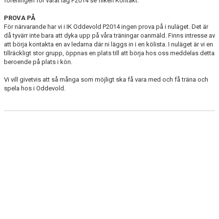
föreningen för vårat lag P2014 se fliken Kontakt.
PROVA PÅ
För närvarande har vi i IK Oddevold P2014 ingen prova på i nuläget. Det är
då tyvärr inte bara att dyka upp på våra träningar oanmäld. Finns intresse av
att börja kontakta en av ledarna där ni läggs in i en kölista. I nuläget är vi en
tillräckligt stor grupp, öppnas en plats till att börja hos oss meddelas detta
beroende på plats i kön.
Vi vill givetvis att så många som möjligt ska få vara med och få träna och
spela hos i Oddevold.