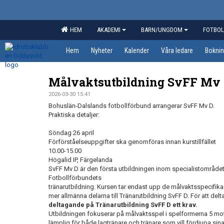
HEM
AKADEMI
BARN/UNGDOM
FOTBOL
Hem
Nyheter
Kalender
Våra ledare
Boknin
Målvaktsutbildning SvFF Mv 
2026-03-30 15:41
Bohuslän-Dalslands fotbollförbund arrangerar SvFF Mv D.
Praktiska detaljer:
Söndag 26 april
Förförståelseuppgifter ska genomföras innan kurstillfället
10.00-15.00
Högalid IP, Färgelanda
SvFF Mv D är den första utbildningen inom specialistområde
Fotbollförbundets
tränarutbildning. Kursen tar endast upp de målvaktsspecifika
mer allmänna delarna till Tränarutbildning SvFF D. För att del
deltagande på Tränarutbildning SvFF D ett krav.
Utbildningen fokuserar på målvaktsspel i spelformerna 5 mot
lämplig för både lagtränare och tränare som vill fördjupa si