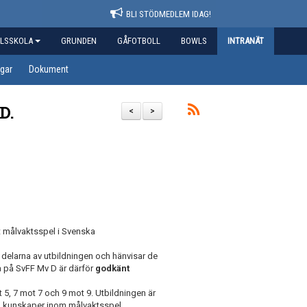
BLI STÖDMEDLEM IDAG!
LSSKOLA
GRUNDEN
GÅFOTBOLL
BOWLS
INTRANÄT
gar
Dokument
D.
<
>
t målvaktsspel i Svenska
 delarna av utbildningen och hänvisar de
ta på SvFF Mv D är därför
godkänt
 5, 7 mot 7 och 9 mot 9. Utbildningen är
na kunskaper inom målvaktsspel.