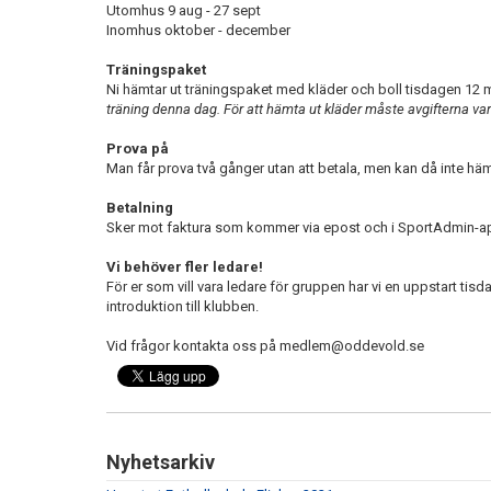
Utomhus 9 aug - 27 sept
Inomhus oktober - december
Träningspaket
Ni hämtar ut träningspaket med kläder och boll tisdagen 12
träning denna dag. För att hämta ut kläder måste avgifterna var
Prova på
Man får prova två gånger utan att betala, men kan då inte häm
Betalning
Sker mot faktura som kommer via epost och i SportAdmin-a
Vi behöver fler ledare!
För er som vill vara ledare för gruppen har vi en uppstart tisd
introduktion till klubben.
Vid frågor kontakta oss på medlem@oddevold.se
Nyhetsarkiv