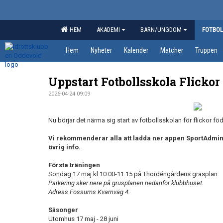
HEM
AKADEMI
BARN/UNGDOM
FOTBOL
Hem
Nyheter
Kalender
Matcher
Truppen
Uppstart Fotbollsskola Flickor
2026-04-24 09:09
Nu börjar det närma sig start av fotbollsskolan för flickor fö
Vi rekommenderar alla att ladda ner appen SportAdmin t
övrig info.
Första träningen
Söndag 17 maj kl 10.00-11.15 på Thordéngårdens gräsplan.
Parkering sker nere på grusplanen nedanför klubbhuset.
Adress Fossums Kvarnväg 4.
Säsonger
Utomhus 17 maj - 28 juni