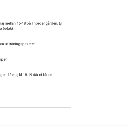
 maj mellan 16-18 på Thordéngården.
Ej
a betald.
ta ut träningspaketet.
ppen.
agen 12 maj kl 18-19 där ni får en