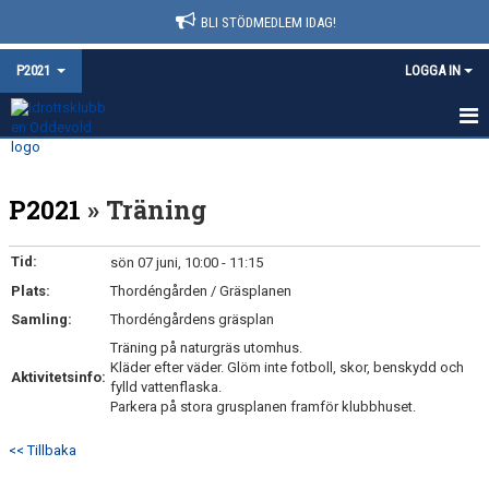
BLI STÖDMEDLEM IDAG!
P2021
LOGGA IN
HEM
P2021
» Träning
NYHETER
KALENDER
Tid:
sön 07 juni, 10:00 - 11:15
Plats:
Thordéngården / Gräsplanen
MATCHER
Samling:
Thordéngårdens gräsplan
TRUPPEN
Träning på naturgräs utomhus.
Kläder efter väder. Glöm inte fotboll, skor, benskydd och
Aktivitetsinfo:
fylld vattenflaska.
BILDGALLERI
Parkera på stora grusplanen framför klubbhuset.
DOKUMENT
<< Tillbaka
KONTAKT