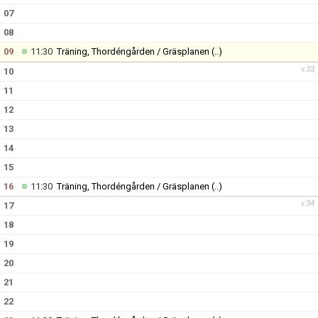
07
08
09
11:30
Träning, Thordéngården / Gräsplanen
(..)
v.33
10
11
12
13
14
15
16
11:30
Träning, Thordéngården / Gräsplanen
(..)
v.34
17
18
19
20
21
22