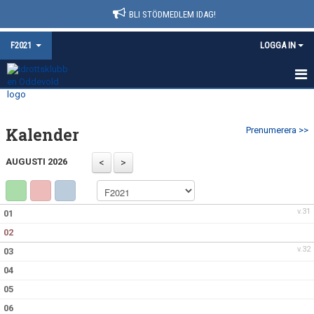
BLI STÖDMEDLEM IDAG!
F2021
LOGGA IN
HEM
Kalender
Prenumerera >>
NYHETER
AUGUSTI 2026
KALENDER
MATCHER
v.31
01
TRUPPEN
02
v.32
03
BILDGALLERI
04
DOKUMENT
05
06
KONTAKT