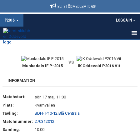
BLI STÖDMEDLEM IDAG!
P2016
LOGGA IN
HEM
NYHETER
vs
Munkedals IF P-2015
IK Oddevold P2016 Vit
KALENDER
INFORMATION
MATCHER
Matchstart:
sön 17 maj, 11:00
TRUPPEN
Plats:
Kvarnvallen
BILDGALLERI
Tävling:
BDFF P10-12 Blå Centrala
Matchnummer:
270312012
DOKUMENT
Samling:
10:00
KONTAKT