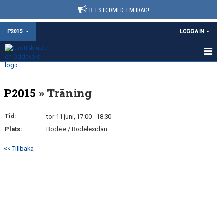
BLI STÖDMEDLEM IDAG!
P2015
LOGGA IN
HEM
P2015
» Träning
NYHETER
KALENDER
Tid:
tor 11 juni, 17:00 - 18:30
Plats:
Bodele / Bodelesidan
MATCHER
<< Tillbaka
TRUPPEN
BILDGALLERI
DOKUMENT
KONTAKT