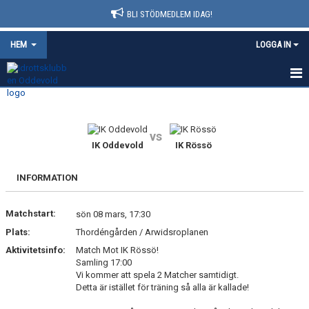
BLI STÖDMEDLEM IDAG!
HEM
LOGGA IN
HEM
NYHETER
vs
IK Oddevold
IK Rössö
FÖRENINGSINFO
INFORMATION
KONTAKT
Matchstart:
sön 08 mars, 17:30
AVGIFTER
Plats:
Thordéngården / Arwidsroplanen
KALENDER
Aktivitetsinfo:
Match Mot IK Rössö!
Samling 17:00
Vi kommer att spela 2 Matcher samtidigt.
DOKUMENT
Detta är istället för träning så alla är kallade!
MATCHER