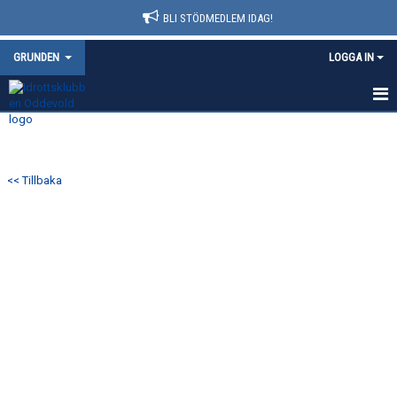
BLI STÖDMEDLEM IDAG!
GRUNDEN
LOGGA IN
HEM
NYHETER
<< Tillbaka
KALENDER
MATCHER
TRUPPEN
BILDGALLERI
DOKUMENT
KONTAKT