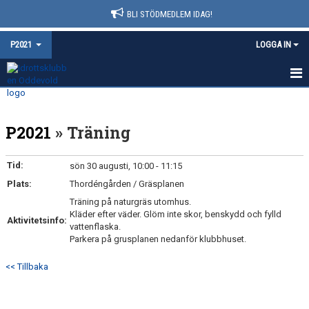
BLI STÖDMEDLEM IDAG!
P2021
LOGGA IN
HEM
P2021
» Träning
NYHETER
KALENDER
Tid:
sön 30 augusti, 10:00 - 11:15
Plats:
Thordéngården / Gräsplanen
MATCHER
Träning på naturgräs utomhus.
Kläder efter väder. Glöm inte skor, benskydd och fylld
TRUPPEN
Aktivitetsinfo:
vattenflaska.
Parkera på grusplanen nedanför klubbhuset.
BILDGALLERI
<< Tillbaka
DOKUMENT
KONTAKT