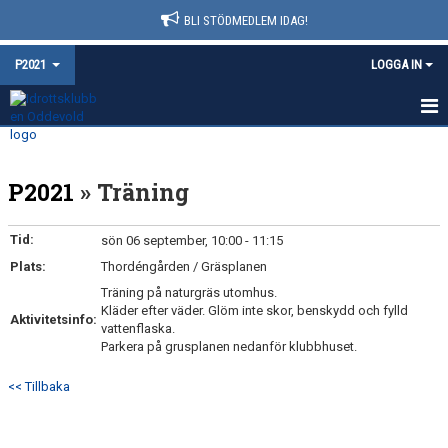
BLI STÖDMEDLEM IDAG!
P2021
LOGGA IN
HEM
P2021
» Träning
NYHETER
KALENDER
Tid:
sön 06 september, 10:00 - 11:15
Plats:
Thordéngården / Gräsplanen
MATCHER
Träning på naturgräs utomhus.
Kläder efter väder. Glöm inte skor, benskydd och fylld
TRUPPEN
Aktivitetsinfo:
vattenflaska.
Parkera på grusplanen nedanför klubbhuset.
BILDGALLERI
<< Tillbaka
DOKUMENT
KONTAKT