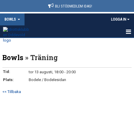
BLI STÖDMEDLEM IDAG!
BOWLS
LOGGA IN
HEM
Bowls
» Träning
NYHETER
KALENDER
Tid:
tor 13 augusti, 18:00 - 20:00
Plats:
Bodele / Bodelesidan
MATCHER
<< Tillbaka
TRUPPEN
BILDGALLERI
DOKUMENT
KONTAKT