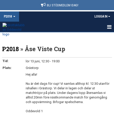
BLI STÖDMEDLEM IDAG!
P2018
LOGGA IN
HEM
P2018
» Åse Viste Cup
NYHETER
KALENDER
Tid:
lör 13 juni, 12:30 - 19:00
Plats:
Grästorp
MATCHER
Hej alla!
TRUPPEN
Nu är det dags för cup! Vi samlas allihop kl. 12:30 utanför
ishallen i Grästorp. Vi delar in lagen och delar ut
BILDGALLERI
matchtröjor på plats. Under dagens lopp återsamlas vi
alltid 20min före nästkommande match för genomgång
och uppvärmning. Bifogar spelschema.
DOKUMENT
Oddevold 1
KONTAKT