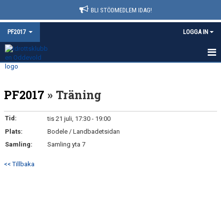
BLI STÖDMEDLEM IDAG!
PF2017
LOGGA IN
HEM
PF2017
» Träning
NYHETER
KALENDER
Tid:
tis 21 juli, 17:30 - 19:00
Plats:
Bodele / Landbadetsidan
MATCHER
Samling:
Samling yta 7
TRUPPEN
<< Tillbaka
BILDGALLERI
DOKUMENT
KONTAKT