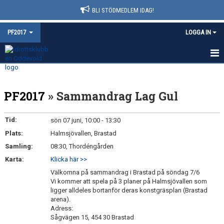
BLI STÖDMEDLEM IDAG!
PF2017
LOGGA IN
HEM
PF2017
» Sammandrag Lag Gul
NYHETER
KALENDER
Tid:
sön 07 juni, 10:00 - 13:30
Plats:
Halmsjövallen, Brastad
MATCHER
Samling:
08:30, Thordéngården
TRUPPEN
Karta:
Klicka här >>
Välkomna på sammandrag i Brastad på söndag 7/6
BILDGALLERI
Vi kommer att spela på 3 planer på Halmsjövallen som
ligger alldeles bortanför deras konstgräsplan (Brastad
arena).
DOKUMENT
Adress:
Sågvägen 15, 454 30 Brastad
KONTAKT